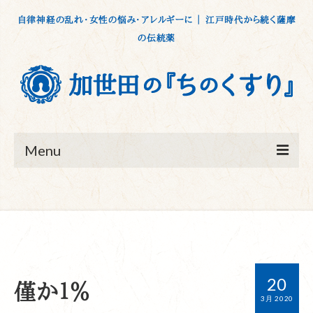
自律神経の乱れ・女性の悩み・アレルギーに ｜ 江戸時代から続く薩摩
の伝統薬
Menu
ホーム
ブログ
青木流芳院について
20
僅か１％
加世田の『ちのくすり』
3月 2020