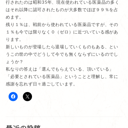
行されたのは昭和35年、現在使われている医薬品の多く
浄血湯
はそれ以降に認可されたものが大多数でほぼ９９％を占
煎じ薬の作り方・飲み方
めます。
残り１％は、戦前から使われている医薬品ですが、その
よくあるご質問
１％も今では限りなく０（ゼロ）に近づいている感があ
ります。
保管方法
新しいものが登場したら退場していくものもある、とい
安全性 / 小児の服用
うこの世の中でどうして今でも無くならずにいるのでし
ょうか？
服薬方法
私なりの答えは「選んでもらえている、頂いている」
服薬期間
「必要とされている医薬品」ということと理解し、常に
感謝を忘れず日々過ごしています。
煎じる方法
飲み併せ
血の道症3処方（神命湯・青木家宝湯・鎮
狂湯）の使い分け